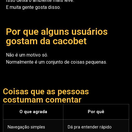
Isso deixa o ambiente mais leve.
E muita gente gosta disso.
Por que alguns usuários
gostam da cacobet
Não é um motivo só.
Normalmente é um conjunto de coisas pequenas.
Coisas que as pessoas
costumam comentar
O que agrada
Por quê
Navegação simples
Dá pra entender rápido