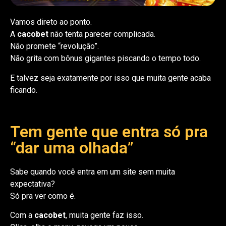
Vamos direto ao ponto.
A
cacobet
não tenta parecer complicada.
Não promete “revolução”.
Não grita com bônus gigantes piscando o tempo todo.
E talvez seja exatamente por isso que muita gente acaba
ficando.
Tem gente que entra só pra
“dar uma olhada”
Sabe quando você entra em um site sem muita
expectativa?
Só pra ver como é.
Com a
cacobet
, muita gente faz isso.