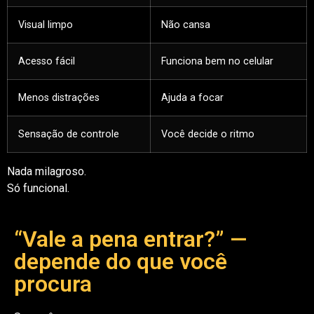
Visual limpo
Não cansa
Acesso fácil
Funciona bem no celular
Menos distrações
Ajuda a focar
Sensação de controle
Você decide o ritmo
Nada milagroso.
Só funcional.
“Vale a pena entrar?” —
depende do que você
procura