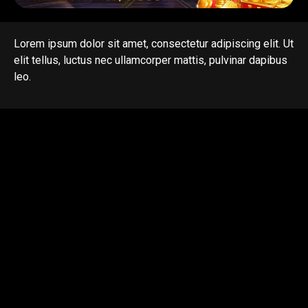
Lorem ipsum dolor sit amet, consectetur adipiscing elit. Ut
elit tellus, luctus nec ullamcorper mattis, pulvinar dapibus
leo.